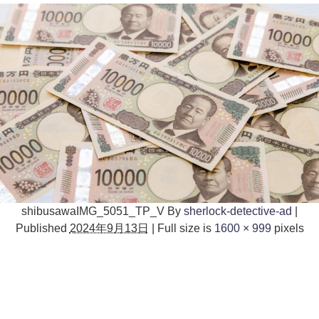
shibusawaIMG_5051_TP_V
By
sherlock-detective-ad
|
Published
2024年9月13日
|
Full size is
1600 × 999
pixels