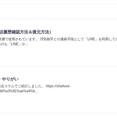
通話履歴確認方法＆復元方法）
年齢層で使用されています。 浮気相手との連絡手段として「LINE」を利用して
「LINE」か...
・やりがい
ムでご紹介しました。 https://sherlock-
%9d%e3%81%ae%e4%b...