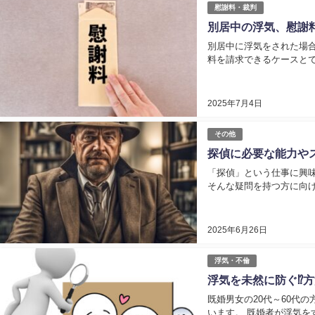
慰謝料・裁判
別居中の浮気、慰謝
別居中に浮気をされた場
料を請求できるケースとでき
2025年7月4日
その他
探偵に必要な能力や
「探偵」という仕事に興味
そんな疑問を持つ方に向け
2025年6月26日
浮気・不倫
浮気を未然に防ぐ⁉方
既婚男女の20代～60代
います。 既婚者が浮気をす