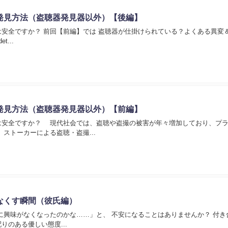
発見方法（盗聴器発見器以外）【後編】
安全ですか？ 前回【前編】では 盗聴器が仕掛けられている？よくある異変
et...
発見方法（盗聴器発見器以外）【前編】
安全ですか？ 現代社会では、盗聴や盗撮の被害が年々増加しており、プラ
ストーカーによる盗聴・盗撮...
なくす瞬間（彼氏編）
がなくなったのかな……」と、 不安になることはありませんか？ 付き合う前は、お互い
りのある優しい態度...