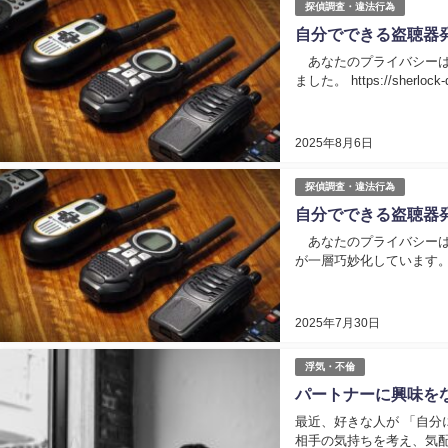
探偵調査・違法行為
自分でできる盗聴器
あなたのプライバシーは
ました。 https://sherlock-d
2025年8月6日
探偵調査・違法行為
自分でできる盗聴器
あなたのプライバシーは
が一層巧妙化しています。 
2025年7月30日
浮気・不倫
パートナーに興味を
最近、好きな人が 「自分に興味
相手の気持ちを考え、気配