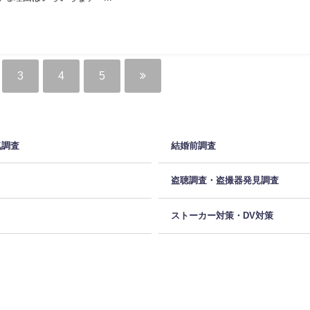
3
4
5
気調査
結婚前調査
盗聴調査・盗撮器発見調査
ストーカー対策・DV対策