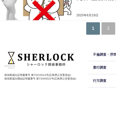
2025年6月19日
1
2
不倫調査・浮
素行調査
探偵業届出証明書番号 第73210014号(広島県公安委員会)
探偵業届出開始証明書番号 第73200022号(広島県公安委員会)
行方調査