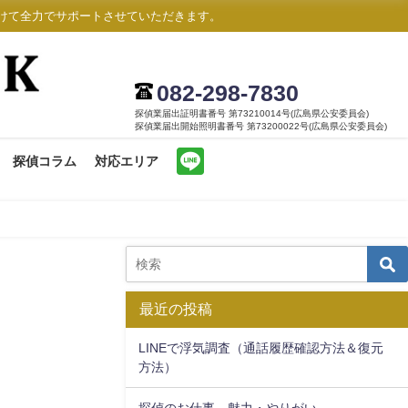
けて全力でサポートさせていただきます。
082-298-7830
探偵業届出証明書番号 第73210014号(広島県公安委員会)
探偵業届出開始照明書番号 第73200022号(広島県公安委員会)
探偵コラム
対応エリア
最近の投稿
LINEで浮気調査（通話履歴確認方法＆復元
方法）
探偵のお仕事。魅力・やりがい