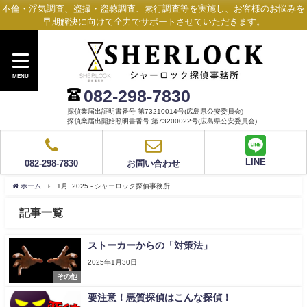
不倫・浮気調査、盗撮・盗聴調査、素行調査等を実施し、お客様のお悩みを
早期解決に向けて全力でサポートさせていただきます。
MENU
082-298-7830
探偵業届出証明書番号 第73210014号(広島県公安委員会)
探偵業届出開始照明書番号 第73200022号(広島県公安委員会)
LINE
082-298-7830
お問い合わせ
ホーム
1月, 2025 - シャーロック探偵事務所
記事一覧
ストーカーからの「対策法」
2025年1月30日
その他
要注意！悪質探偵はこんな探偵！