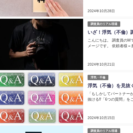
2024年10月28日
調査員のリアル現場
いざ！浮気（不倫）
こんにちは。 調査員のMです。 本日はある不貞（浮気・不倫）調査の現場をお届けします。 ※
メージです。 依頼
2024年10月21日
浮気・不倫
浮気（不倫）を見抜
「もしかしてパートナーが
抜ける⁉「6つの質問」をご
2024年10月15日
調査員のリアル現場