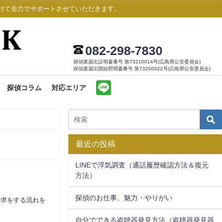
けて全力でサポートさせていただきます。
082-298-7830
探偵業届出証明書番号 第73210014号(広島県公安委員会)
探偵業届出開始照明書番号 第73200022号(広島県公安委員会)
探偵コラム
対応エリア
最近の投稿
LINEで浮気調査（通話履歴確認方法＆復元
方法）
探偵のお仕事。魅力・やりがい
請求をする流れを
自分でできる盗聴器発見方法（盗聴器発見器