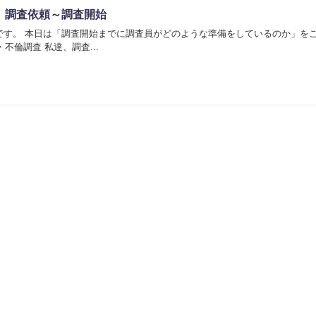
】調査依頼～調査開始
です。 本日は「調査開始までに調査員がどのような準備をしているのか」を
います。 依頼案件＝浮気・不倫調査 私達、調査...