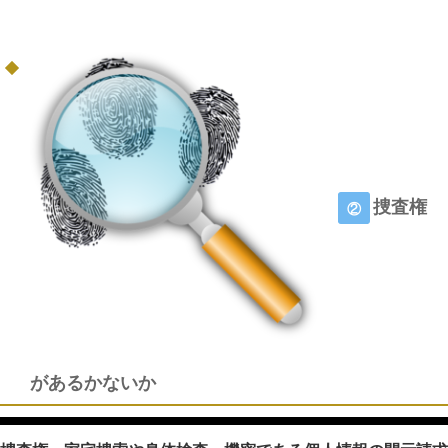
捜査権
②
があるかないか