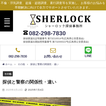
不倫・浮気調査、盗撮・盗聴調査、素行調査等を実施し、お客様のお悩みを
早期解決に向けて全力でサポートさせていただきます。
MENU
082-298-7830
探偵業届出証明書番号 第73210014号(広島県公安委員会)
探偵業届出開始照明書番号 第73200022号(広島県公安委員会)
LINE
082-298-7830
お問い合わせ
ホーム
その他
探偵と警察の関係性・違い
その他
探偵と警察の関係性・違い
2025年3月13日
2025年7月4日