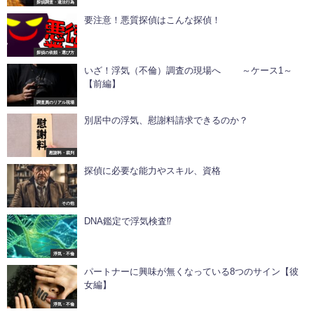
探偵調査・違法行為
要注意！悪質探偵はこんな探偵！
探偵の依頼・選び方
いざ！浮気（不倫）調査の現場へ ～ケース1～
【前編】
調査員のリアル現場
別居中の浮気、慰謝料請求できるのか？
慰謝料・裁判
探偵に必要な能力やスキル、資格
その他
DNA鑑定で浮気検査⁉
浮気・不倫
パートナーに興味が無くなっている8つのサイン【彼
女編】
浮気・不倫