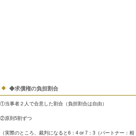
◆求償権の負担割合
①当事者２人で合意した割合（負担割合は自由）
②原則
5
割ずつ
（実際のところ、裁判になると
6
：
4 or 7
：
3
（パートナー：相