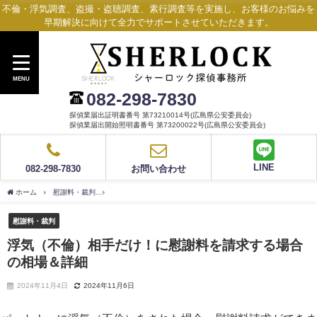
不倫・浮気調査、盗撮・盗聴調査、素行調査等を実施し、お客様のお悩みを
早期解決に向けて全力でサポートさせていただきます。
MENU
082-298-7830
探偵業届出証明書番号 第73210014号(広島県公安委員会)
探偵業届出開始照明書番号 第73200022号(広島県公安委員会)
LINE
082-298-7830
お問い合わせ
ホーム
慰謝料・裁判
浮気（不倫）相手だけ！に慰謝料を請求する場合の相場＆詳細
慰謝料・裁判
浮気（不倫）相手だけ！に慰謝料を請求する場合
の相場＆詳細
2024年11月4日
2024年11月6日