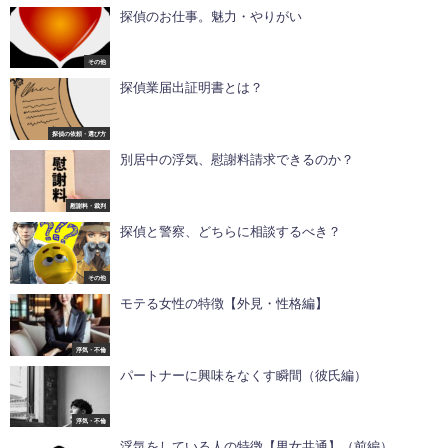
探偵のお仕事。魅力・やりがい
その他
探偵業届出証明書とは？
探偵の依頼・選び方
別居中の浮気、慰謝料請求できるのか？
慰謝料・裁判
探偵と警察、どちらに相談するべき？
その他
モテる女性の特徴【外見・性格編】
浮気・不倫
パートナーに興味をなくす瞬間（彼氏編）
浮気・不倫
浮気をしている人の特徴【男女共通】（前編）