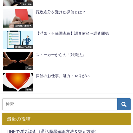
浮気・不倫
行政処分を受けた探偵とは？
探偵調査・違法行為
【浮気・不倫調査編】調査依頼～調査開始
調査員のリアル現場
ストーカーからの「対策法」
その他
探偵のお仕事。魅力・やりがい
その他
最近の投稿
LINEで浮気調査（通話履歴確認方法＆復元方法）