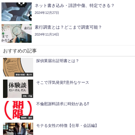
ネット書き込み・誹謗中傷、特定できる？
2024年12月27日
素行調査とは？どこまで調査可能？
2024年11月14日
おすすめの記事
探偵業届出証明書とは？
探偵の依頼・選び方
そこで浮気発覚⁉意外なケース
浮気・不倫
不倫慰謝料請求に時効がある⁉
慰謝料・裁判
モテる女性の特徴【仕草・会話編】